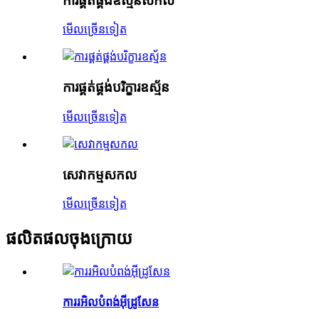
ការផ្គត់ផ្គង់ឧស្ម័នសកល
មើល​ច្រើន​ទៀត
ការផ្គត់ផ្គង់បរិក្ខារឧស្ម័ន
មើល​ច្រើន​ទៀត
សេវាកម្មសកល
មើល​ច្រើន​ទៀត
ផលិតផលចុងក្រោយ
ការរអិលបំពង់អ៊ីដ្រូសែន