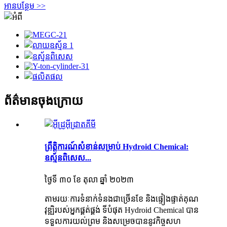
អាន​បន្ថែម >>
ព័ត៌មានចុងក្រោយ
ព្រឹត្តិការណ៍សំខាន់សម្រាប់ Hydroid Chemical:
ឧស្ម័នពិសេស...
ថ្ងៃទី ៣០ ខែ តុលា ឆ្នាំ ២០២៣
តាមរយៈការទំនាក់ទំនងជាច្រើនខែ និងផ្ទៀងផ្ទាត់គុណ
វុឌ្ឍិរបស់អ្នកផ្គត់ផ្គង់ ទីបំផុត Hydroid Chemical បាន
ទទួលការយល់ព្រម និងសម្រេចបាននូវកិច្ចសហ