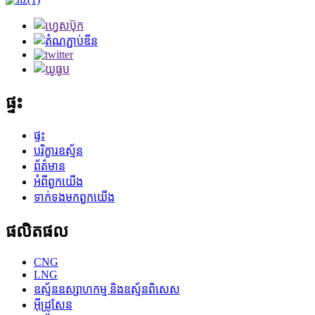
ផ្ទះ
ផ្ទះ
បរិក្ខារឧស្ម័ន
ព័ត៌មាន
អំពី​ពួក​យើង
ទាក់ទង​មក​ពួក​យើង
ផលិតផល
CNG
LNG
ឧស្ម័នឧស្សាហកម្ម និងឧស្ម័នពិសេស
អ៊ីដ្រូសែន