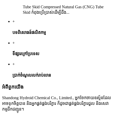
Tube Skid Compressed Natural Gas (CNG) Tube
Skid កំពុងប្រើប្រាស់ដើម្បីដឹង...
+
បទពិសោធន៍ផលិតកម្ម
+
ទីផ្សារក្រៅប្រទេស
+
ប្រាក់ចំណូលលក់រាប់លាន
អំពី​ពួក​យើង
Shandong Hydroid Chemical Co., Limited., អ្នកចែកចាយឧស្ម័នដែល
អាចទុកចិត្តបាន និងអ្នកផ្គត់ផ្គង់បរិក្ខារ ក៏ដូចជាផ្គត់ផ្គង់បរិក្ខារជួល និងសេវា
កម្មដឹកជញ្ជូន។