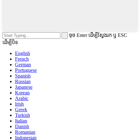
ចុច Enter ដើម្បីស្វែងរក ឬ ESC
ដើម្បីបិទ
English
French
German
Portuguese
Spanish
Russian
Japanese
Korean
Arabic
Irish
Greek
Turkish
Italian
Danish
Romanian
Indonesian