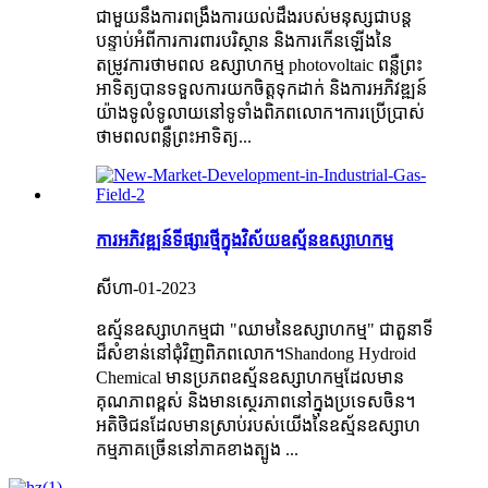
ជាមួយនឹងការពង្រឹងការយល់ដឹងរបស់មនុស្សជាបន្ត
បន្ទាប់អំពីការការពារបរិស្ថាន និងការកើនឡើងនៃ
តម្រូវការថាមពល ឧស្សាហកម្ម photovoltaic ពន្លឺព្រះ
អាទិត្យបានទទួលការយកចិត្តទុកដាក់ និងការអភិវឌ្ឍន៍
យ៉ាងទូលំទូលាយនៅទូទាំងពិភពលោក។ការប្រើប្រាស់
ថាមពលពន្លឺព្រះអាទិត្យ...
ការអភិវឌ្ឍន៍ទីផ្សារថ្មីក្នុងវិស័យឧស្ម័នឧស្សាហកម្ម
សីហា-01-2023
ឧស្ម័នឧស្សាហកម្មជា "ឈាមនៃឧស្សាហកម្ម" ជាតួនាទី
ដ៏សំខាន់នៅជុំវិញពិភពលោក។Shandong Hydroid
Chemical មានប្រភពឧស្ម័នឧស្សាហកម្មដែលមាន
គុណភាពខ្ពស់ និងមានស្ថេរភាពនៅក្នុងប្រទេសចិន។
អតិថិជនដែលមានស្រាប់របស់យើងនៃឧស្ម័នឧស្សាហ
កម្មភាគច្រើននៅភាគខាងត្បូង ...