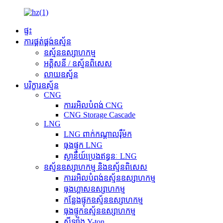
ផ្ទះ
ការផ្គត់ផ្គង់ឧស្ម័ន
ឧស្ម័នឧស្សាហកម្ម
អគ្គិសនី / ឧស្ម័នពិសេស
លាយឧស្ម័ន
បរិក្ខារឧស្ម័ន
CNG
ការរអិលបំពង់ CNG
CNG Storage Cascade
LNG
LNG ពាក់កណ្តាលរ៉ឺម៉ក
ធុងផ្ទុក LNG
ស្ថានីយ៍ប្រេងឥន្ធនៈ LNG
ឧស្ម័នឧស្សាហកម្ម និងឧស្ម័នពិសេស
ការរអិលបំពង់ឧស្ម័នឧស្សាហកម្ម
ធុងហ្គាសឧស្សាហកម្ម
កន្លែងផ្ទុកឧស្ម័នឧស្សាហកម្ម
ធុងផ្ទុកឧស្ម័នឧស្សាហកម្ម
ស៊ីឡាំង Y-ton