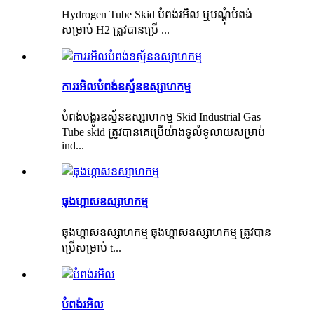
Hydrogen Tube Skid បំពង់រអិល ឬបណ្តុំបំពង់
សម្រាប់ H2 ត្រូវបានប្រើ ...
ការរអិលបំពង់ឧស្ម័នឧស្សាហកម្ម
បំពង់បង្ហូរឧស្ម័នឧស្សាហកម្ម Skid Industrial Gas
Tube skid ត្រូវបានគេប្រើយ៉ាងទូលំទូលាយសម្រាប់
ind...
ធុងហ្គាសឧស្សាហកម្ម
ធុងហ្គាសឧស្សាហកម្ម ធុងហ្គាសឧស្សាហកម្ម ត្រូវបាន
ប្រើសម្រាប់ t...
បំពង់រអិល