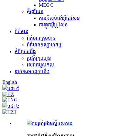
MEGC
អ៊ីដ្រូសែន
ការរអិលបំពង់អ៊ីដ្រូសែន
ការផ្ទុកអ៊ីដ្រូសែន
ព័ត៌មាន
ព័ត៌មានក្រុមហ៊ុន
ព័ត៌មានឧស្សាហកម្ម
អំពី​ពួក​យើង
ប្រវត្តិ​ក្រុមហ៊ុន
សេវាកម្មសកល
ទាក់ទង​មក​ពួក​យើង
English