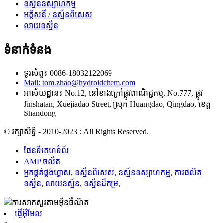
ឧស្ម័នឧស្សាហកម្ម
អគ្គិសនី / ឧស្ម័នពិសេស
លាយឧស្ម័ន
ទំនាក់ទំនង
ទូរស័ព្ទ៖ 0086-18032122069
Mail: tom.zhao@hydroidchem.com
អាស័យដ្ឋាន៖ No.12, នៅខាងក្រៅផ្លូវពាណិជ្ជកម្ម, No.777, ផ្លូវ
Jinshatan, Xuejiadao Street, ស្រុក Huangdao, Qingdao, ខេត្ត
Shandong
© រក្សាសិទ្ធិ - 2010-2023 : All Rights Reserved.
ផែនទីគេហទំព័រ
AMP ចល័ត
អ្នកផ្គត់ផ្គង់ហ្គាស
,
ឧស្ម័នពិសេស
,
ឧស្ម័នឧស្សាហកម្ម
,
ការផលិត
ឧស្ម័ន
,
លាយឧស្ម័ន
,
ឧស្ម័នដ៏កម្រ
,
ផ្ញើអ៊ីមែល
x