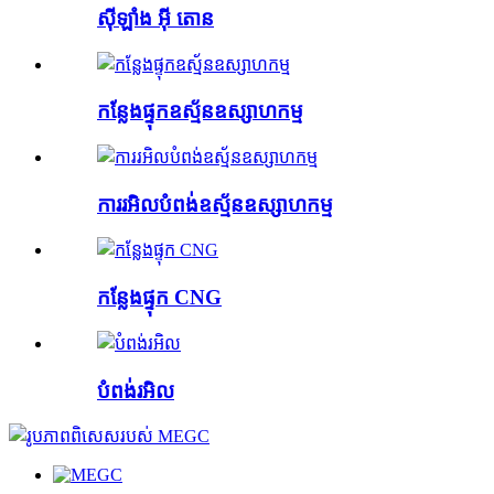
ស៊ីឡាំង អ៊ី តោន
កន្លែងផ្ទុកឧស្ម័នឧស្សាហកម្ម
ការរអិលបំពង់ឧស្ម័នឧស្សាហកម្ម
កន្លែងផ្ទុក CNG
បំពង់រអិល