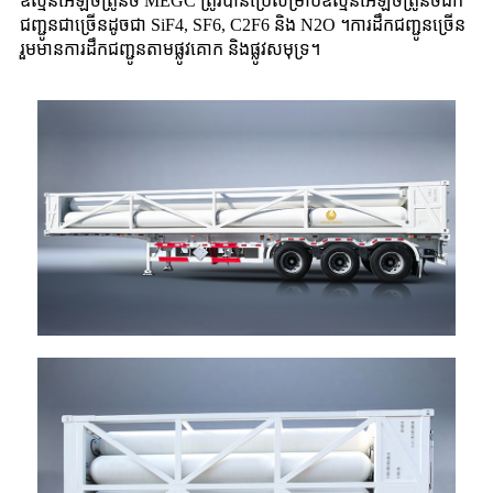
ឧស្ម័នអេឡិចត្រូនិច MEGC ត្រូវបានប្រើសម្រាប់ឧស្ម័នអេឡិចត្រូនិចដឹក
ជញ្ជូនជាច្រើនដូចជា SiF4, SF6, C2F6 និង N2O ។ការដឹកជញ្ជូនច្រើន
រួមមានការដឹកជញ្ជូនតាមផ្លូវគោក និងផ្លូវសមុទ្រ។