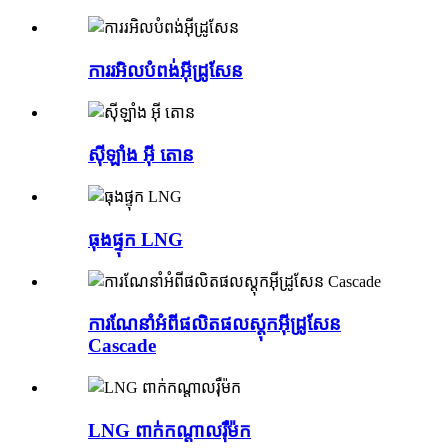
ការរអិលបំពង់អ៊ីដ្រូសែន
ស៊ីឡាំង អ៊ី តោន
ធុងផ្ទុក LNG
ការណែនាំអំពីផលិតផលស្តុកអ៊ីដ្រូសែន
Cascade
LNG ពាក់កណ្តាលរ៉ឺម៉ក