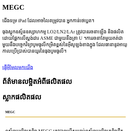
MEGC
ជើងទម្រ iPad ដែលអាចលៃតម្រូវបាន អ្នកកាន់ថេប្លេត។
ធុងស្តុកឧស្ម័នឧស្សាហកម្ម LO2/LN2/LAr ត្រូវបានរចនាឡើង និងផលិត
ដោយផ្អែកលើស្តង់ដារ ASME ជាមួយនឹងត្រា U ។ការរចនាតែមួយគត់ជា
មួយនឹងបច្ចេកវិទ្យាបូមធូលីកម្រិតខ្ពស់នៃអ៊ីសូឡង់ខាងក្នុង ដែលធានានូវអាយុ
កាលប្រើប្រាស់បានយូរនៃធុងបូមធូលី។
ផ្ញើអ៊ីមែលមកយើង
ព័ត៌មានលម្អិតអំពីផលិតផល
ស្លាកផលិតផល
MEGC