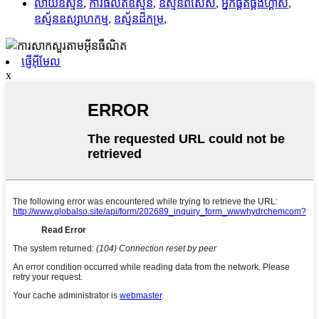
លាយឧស្ម័ន
,
ការផលិតឧស្ម័ន
,
ឧស្ម័នពិសេស
,
អ្នកផ្គត់ផ្គង់ហ្គាស
,
ឧស្ម័នឧស្សាហកម្ម
,
ឧស្ម័នដ៏កម្រ
,
ផ្ញើអ៊ីមែល
x