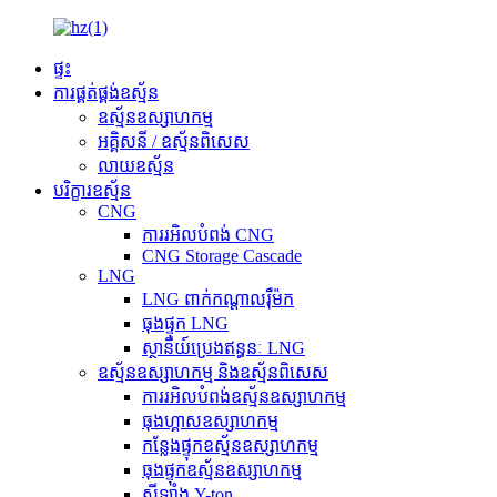
ផ្ទះ
ការផ្គត់ផ្គង់ឧស្ម័ន
ឧស្ម័នឧស្សាហកម្ម
អគ្គិសនី / ឧស្ម័នពិសេស
លាយឧស្ម័ន
បរិក្ខារឧស្ម័ន
CNG
ការរអិលបំពង់ CNG
CNG Storage Cascade
LNG
LNG ពាក់កណ្តាលរ៉ឺម៉ក
ធុងផ្ទុក LNG
ស្ថានីយ៍ប្រេងឥន្ធនៈ LNG
ឧស្ម័នឧស្សាហកម្ម និងឧស្ម័នពិសេស
ការរអិលបំពង់ឧស្ម័នឧស្សាហកម្ម
ធុងហ្គាសឧស្សាហកម្ម
កន្លែងផ្ទុកឧស្ម័នឧស្សាហកម្ម
ធុងផ្ទុកឧស្ម័នឧស្សាហកម្ម
ស៊ីឡាំង Y-ton