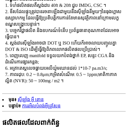
1. ទំហំផលិតផលគឺស្តង់ដារ 40ft & 20ft ជួប IMDG, CSC ។
2. ឌីសដែលផ្ទុះត្រូវបានរចនាឡើងជាមួយនឹងស៊ីឡាំងនីមួយៗនៃធុងហ្គាស
ឧស្សាហកម្ម ដែលធ្វើឱ្យប្រតិបត្តិការកាន់តែមានសុវត្ថិភាពនៅក្រោមលក្ខ
ខណ្ឌសង្គ្រោះបន្ទាន់។
3. បច្ចេកវិជ្ជាផលិត និងឧបករណ៍ទំនើប ប្រព័ន្ធធានាគុណភាពដែលអាច
ធ្វើបាន។
4. ស្តង់ដារស៊ីឡាំងអាចជា DOT ឬ ISO ហើយក៏អាចលាយបញ្ចូលគ្នា
DOT & ISO ដើម្បីធ្វើឱ្យពិភពលោកផលិតផលប្រើប្រាស់។
5. ពេញលេញ manifold ទទួលយកបំពង់ថ្នាក់ EP, សន្ទះ CGA និង
ដំណើរការផ្សារគន្លង;
6. អត្រាតេស្តលេចធ្លាយអេលីយ៉ូមឈានដល់ 1*10-7 pa.m3/s;
7. ភាពរដុប: 0.2 ~ 0.8μm;កម្រិតសំណើម: 0.5 ~ 1ppm;មាតិកាភាគ
ល្អិត (NVR): 50 ~ 100mg / m2 ។
មុន៖
ស៊ីឡាំង អ៊ី តោន
បន្ទាប់៖
ការរអិលបំពង់អ៊ីដ្រូសែន
ផលិតផលដែលពាក់ព័ន្ធ