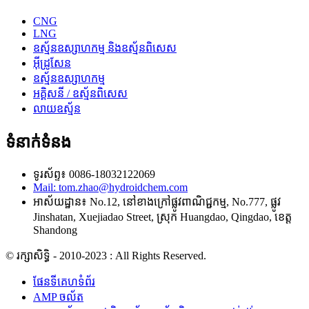
CNG
LNG
ឧស្ម័នឧស្សាហកម្ម និងឧស្ម័នពិសេស
អ៊ីដ្រូសែន
ឧស្ម័នឧស្សាហកម្ម
អគ្គិសនី / ឧស្ម័នពិសេស
លាយឧស្ម័ន
ទំនាក់ទំនង
ទូរស័ព្ទ៖ 0086-18032122069
Mail: tom.zhao@hydroidchem.com
អាស័យដ្ឋាន៖ No.12, នៅខាងក្រៅផ្លូវពាណិជ្ជកម្ម, No.777, ផ្លូវ
Jinshatan, Xuejiadao Street, ស្រុក Huangdao, Qingdao, ខេត្ត
Shandong
© រក្សាសិទ្ធិ - 2010-2023 : All Rights Reserved.
ផែនទីគេហទំព័រ
AMP ចល័ត