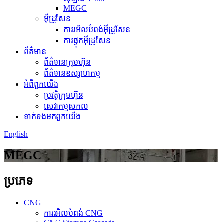
MEGC
អ៊ីដ្រូសែន
ការរអិលបំពង់អ៊ីដ្រូសែន
ការផ្ទុកអ៊ីដ្រូសែន
ព័ត៌មាន
ព័ត៌មានក្រុមហ៊ុន
ព័ត៌មានឧស្សាហកម្ម
អំពី​ពួក​យើង
ប្រវត្តិ​ក្រុមហ៊ុន
សេវាកម្មសកល
ទាក់ទង​មក​ពួក​យើង
English
MEGC
ប្រភេទ
CNG
ការរអិលបំពង់ CNG