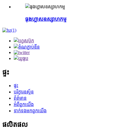
ធុងហ្គាសឧស្សាហកម្ម
ផ្ទះ
ផ្ទះ
បរិក្ខារឧស្ម័ន
ព័ត៌មាន
អំពី​ពួក​យើង
ទាក់ទង​មក​ពួក​យើង
ផលិតផល