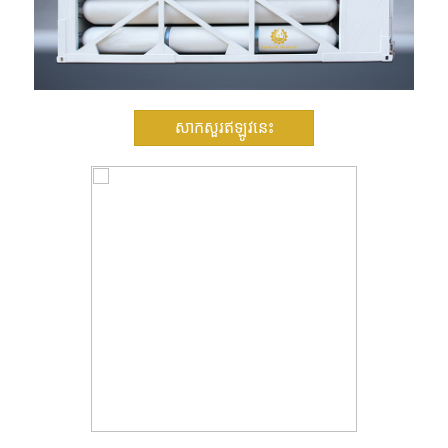
សាកសួរឥឡូវនេះ