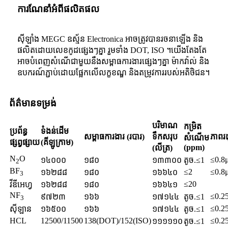
ការណែនាំអំពីផលិតផល
ស៊ីឡាំង MEGC ឧស្ម័ន Electronica អាចត្រូវបានរចនាឡើង និង
ផលិតដោយលេខកូដផ្សេងៗគ្នា រួមទាំង DOT, ISO ។យើងតែងតែ
អាចបំពេញសំណើជាមួយនឹងសម្ពាធការងារផ្សេងៗគ្នា ម៉ាកវ៉ាល់ និង
ឧបករណ៍ភ្ជាប់ដោយផ្អែកលើលក្ខខណ្ឌ និងតម្រូវការរបស់អតិថិជន។
ព័ត៌មានទម្រង់
បរិមាណ
កម្រិត
ប្រព័ន្ធ
ទំងន់ដើម
សម្ពាធការងារ (របារ)
ទឹកសរុប
ភាពរ
សំណើម
ផ្សព្វផ្សាយ
(គីឡូក្រាម)
(ppm)
(លីត្រ)
N
O
≤0.8
១៤០០០
១៨០
១៣៣០០
តូច.≤1
2
BF
≤2
≤0.8
១៦២៨៨
១៨០
១៦៦៤០
3
≤20
វីឌីអេហ្វ
១៦២៨៨
១៨០
១៦៦៤១
NF
≤0.2
៩៧២៣
១៦៦
១៧១៤៤
តូច.≤1
3
≤0.2
ស៊ីឡាន
១៦៥០០
១៦៦
១៧១៤៤
តូច.≤1
HCL
12500/11500
138(DOT)/152(ISO)
≤0.2
១១១១១០
តូច.≤1