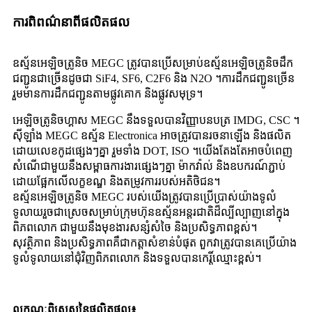
ការ​ពិពណ៌នា​ពី​ផលិតផល
ឧស្ម័នអេឡិចត្រូនិច MEGC ត្រូវបានប្រើសម្រាប់ឧស្ម័នអេឡិចត្រូនិចដឹក
ជញ្ជូនជាច្រើនដូចជា SiF4, SF6, C2F6 និង N2O ។ការដឹកជញ្ជូនច្រើន
រួមមានការដឹកជញ្ជូនតាមផ្លូវគោក និងផ្លូវសមុទ្រ។
អេឡិចត្រូនិចហ្គាស MEGC នឹងទទួលបានវិញ្ញាបនបត្រ IMDG, CSC ។
ស៊ីឡាំង MEGC ឧស្ម័ន Electronica អាចត្រូវបានរចនាឡើង និងផលិត
ដោយលេខកូដផ្សេងៗគ្នា រួមទាំង DOT, ISO ។យើងតែងតែអាចបំពេញ
សំណើជាមួយនឹងសម្ពាធការងារផ្សេងៗគ្នា ម៉ាកវ៉ាល់ និងឧបករណ៍ភ្ជាប់
ដោយផ្អែកលើលក្ខខណ្ឌ និងតម្រូវការរបស់អតិថិជន។
ឧស្ម័នអេឡិចត្រូនិច MEGC របស់យើងត្រូវបានប្រើប្រាស់យ៉ាងទូលំ
ទូលាយរួចជាស្រេចសម្រាប់ក្រុមហ៊ុនឧស្ម័នអន្តរជាតិដ៏ល្បីល្បាញនៅក្នុង
ពិភពលោក ជាមួយនឹងមុខងារសន្សំសំចៃ និងប្រសិទ្ធភាពខ្ពស់។
សុវត្ថិភាព និងប្រសិទ្ធភាពគឺជាកត្តាសំខាន់បំផុត ពួកវាត្រូវបានគេប្រើយ៉ាង
ទូលំទូលាយនៅជុំវិញពិភពលោក និងទទួលបានកេរ្តិ៍ឈ្មោះខ្ពស់។
លក្ខណៈពិសេសនៃផលិតផល៖