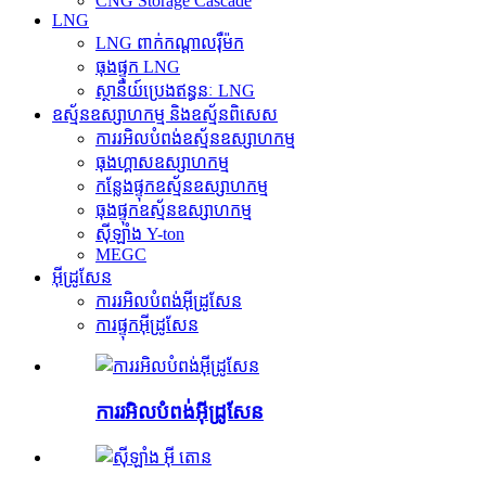
CNG Storage Cascade
LNG
LNG ពាក់កណ្តាលរ៉ឺម៉ក
ធុងផ្ទុក LNG
ស្ថានីយ៍ប្រេងឥន្ធនៈ LNG
ឧស្ម័នឧស្សាហកម្ម និងឧស្ម័នពិសេស
ការរអិលបំពង់ឧស្ម័នឧស្សាហកម្ម
ធុងហ្គាសឧស្សាហកម្ម
កន្លែងផ្ទុកឧស្ម័នឧស្សាហកម្ម
ធុងផ្ទុកឧស្ម័នឧស្សាហកម្ម
ស៊ីឡាំង Y-ton
MEGC
អ៊ីដ្រូសែន
ការរអិលបំពង់អ៊ីដ្រូសែន
ការផ្ទុកអ៊ីដ្រូសែន
ការរអិលបំពង់អ៊ីដ្រូសែន